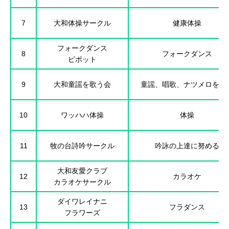
7
大和体操サークル
健康体操
フォークダンス
8
フォークダンス
ピポット
9
大和童謡を歌う会
童謡、唱歌、ナツメロを歌
10
ワッハハ体操
体操
11
牧の台詩吟サークル
吟詠の上達に努める
大和友愛クラブ
12
カラオケ
カラオケサークル
ダイワレイナニ
13
フラダンス
フラワーズ