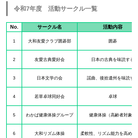
令和7年度 活動サークル一覧
No.
サークル名
活動内容
1
大和友愛クラブ囲碁部
囲碁
2
友愛古典愛好会
日本の古典を味読する
3
日本文学の会
謡曲、後拾遺州を味読す
4
若草卓球同好会
卓球
5
わかば健康体操グループ
健康体操（高齢者対象）
6
大和リズム体操
柔軟性、リズム能力を高める