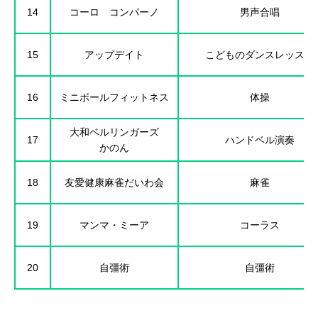
14
コーロ コンパーノ
男声合唱
15
アップデイト
こどものダンスレッスン
16
ミニボールフィットネス
体操
大和ベルリンガーズ
17
ハンドベル演奏
かのん
18
友愛健康麻雀だいわ会
麻雀
19
マンマ・ミーア
コーラス
20
自彊術
自彊術