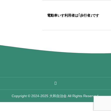
電動車いす利用者は｢歩行者｣です
Copyright © 2024-2025 大和自治会 All Rights Reserved.




イベント予定
まちかどレポート
大和News
トップへ戻る