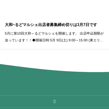
大和~るどマルシェ出店者募集締め切りは3月7日です
5月に第10回大和～るどマルシェを開催します。 出店申込期限が
迫っています！！◆開催日時:5月 9日(土) 9:00～15:00 (東エリ
ア) 5月10日(日) 9:00～15:00 (西エリア) ◆開催場所:各自宅の
庭、ガレージ◆出店資格:20歳以上で大和自治会員の方◆出店料:
500円 または 1