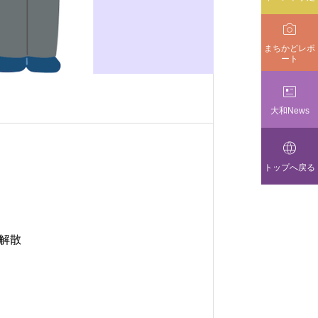

まちかどレポ
ート

大和News

トップへ戻る
解散