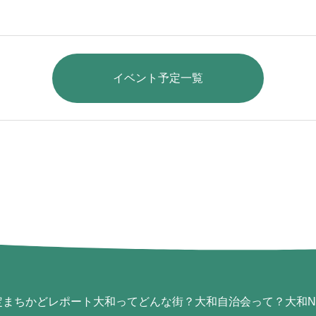
イベント予定一覧
定
まちかどレポート
大和ってどんな街？
大和自治会って？
大和N