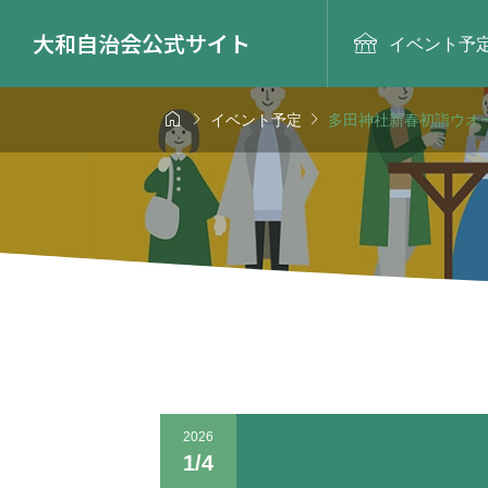
大和自治会公式サイト

イベント予



イベント予定
多田神社新春初詣ウオ
2026
1/4