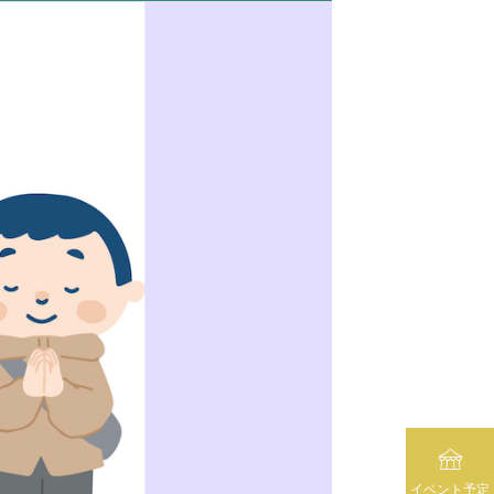

イベント予定