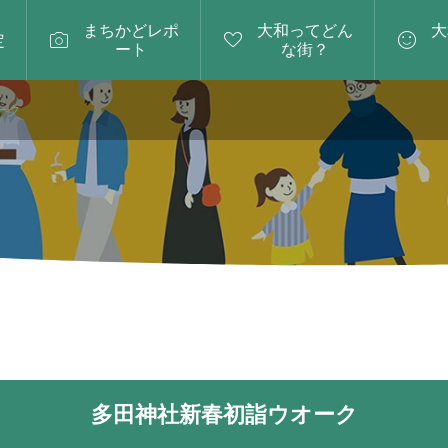
まちかどレポ
大和ってどん
大



定
ート
な街？
ーク
多田神社新春初詣ウオーク