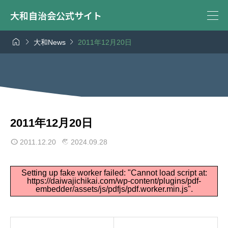
大和自治会公式サイト



大和News
2011年12月20日
2011年12月20日
2011.12.20
2024.09.28
Setting up fake worker failed: "Cannot load script at:
https://daiwajichikai.com/wp-content/plugins/pdf-
embedder/assets/js/pdfjs/pdf.worker.min.js".