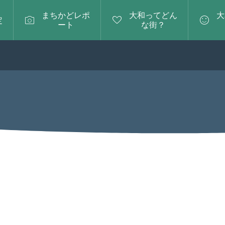
まちかどレポ
大和ってどん
大



定
ート
な街？