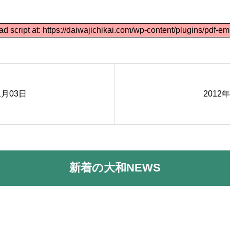
ad script at: https://daiwajichikai.com/wp-content/plugins/pdf-em
1月03日
2012
新着の大和NEWS