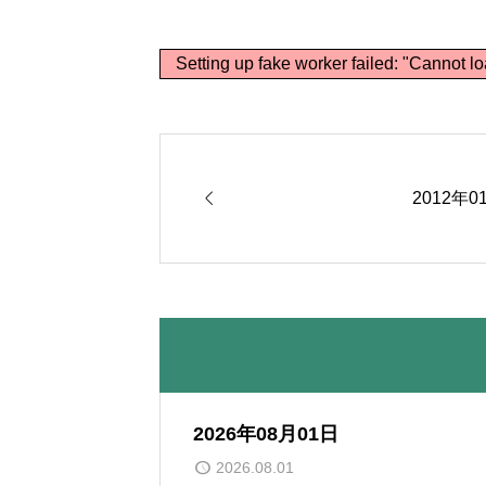
Setting up fake worker failed: "Cannot lo

2012年0
2026年08月01日
2026.08.01