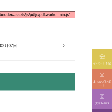
bedder/assets/js/pdfjs/pdf.worker.min.js".

年02月07日

イベント予定

まちかどレポ
ート

大和News