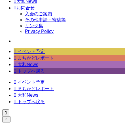

大和News

お問合せ
入会のご案内
その他申請・寄稿等
リンク集
Privacy Policy

イベント予定

まちかどレポート

大和News

トップへ戻る

イベント予定

まちかどレポート

大和News

トップへ戻る
