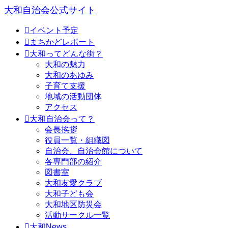
大和自治会公式サイト

イベント予定

まちかどレポート

大和ってどんな街？
大和の魅力
大和のあゆみ
子育て支援
地域の活動団体
アクセス

大和自治会って？
会長挨拶
役員一覧・組織図
自治会、自治会館について
各専門部の紹介
図書室
大和友愛クラブ
大和子ども会
大和地区防災会
活動サークル一覧

大和News