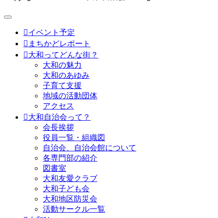

イベント予定

まちかどレポート

大和ってどんな街？
大和の魅力
大和のあゆみ
子育て支援
地域の活動団体
アクセス

大和自治会って？
会長挨拶
役員一覧・組織図
自治会、自治会館について
各専門部の紹介
図書室
大和友愛クラブ
大和子ども会
大和地区防災会
活動サークル一覧