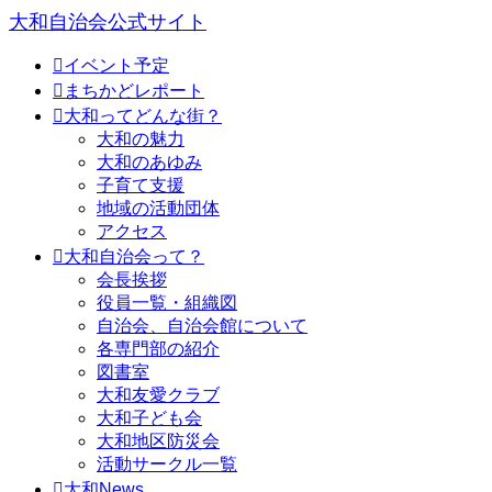
大和自治会公式サイト

イベント予定

まちかどレポート

大和ってどんな街？
大和の魅力
大和のあゆみ
子育て支援
地域の活動団体
アクセス

大和自治会って？
会長挨拶
役員一覧・組織図
自治会、自治会館について
各専門部の紹介
図書室
大和友愛クラブ
大和子ども会
大和地区防災会
活動サークル一覧

大和News