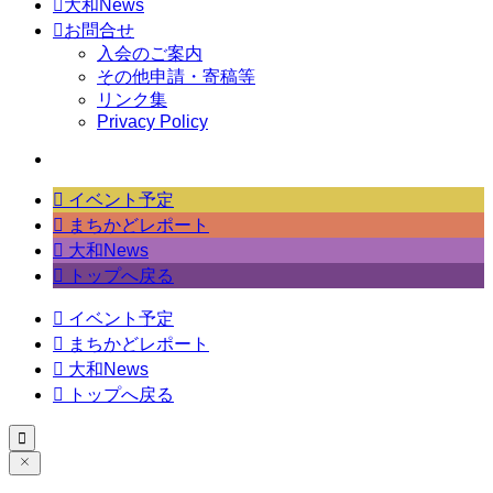

大和News

お問合せ
入会のご案内
その他申請・寄稿等
リンク集
Privacy Policy

イベント予定

まちかどレポート

大和News

トップへ戻る

イベント予定

まちかどレポート

大和News

トップへ戻る
