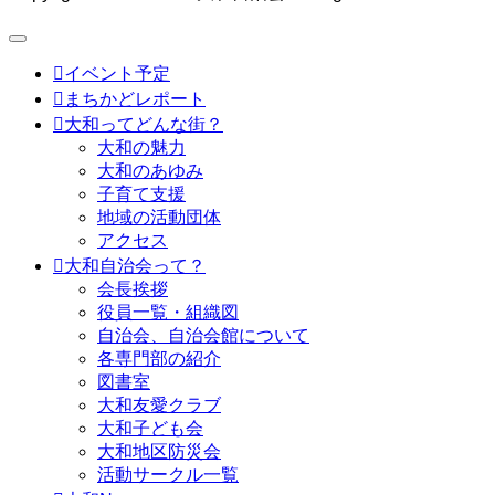

イベント予定

まちかどレポート

大和ってどんな街？
大和の魅力
大和のあゆみ
子育て支援
地域の活動団体
アクセス

大和自治会って？
会長挨拶
役員一覧・組織図
自治会、自治会館について
各専門部の紹介
図書室
大和友愛クラブ
大和子ども会
大和地区防災会
活動サークル一覧