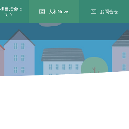
和自治会っ


大和News
お問合せ
て？