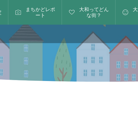
まちかどレポ
大和ってどん
大



定
ート
な街？