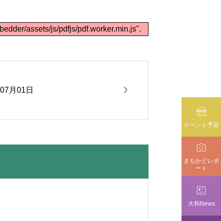
bedder/assets/js/pdfjs/pdf.worker.min.js".

年07月01日

イベント予定

まちかどレポ
ート

大和News