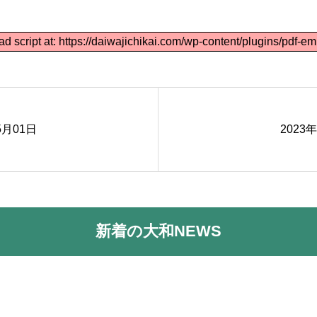
ad script at: https://daiwajichikai.com/wp-content/plugins/pdf-em
5月01日
2023
新着の大和NEWS