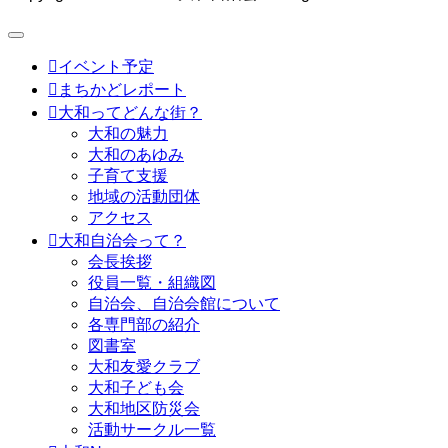

イベント予定

まちかどレポート

大和ってどんな街？
大和の魅力
大和のあゆみ
子育て支援
地域の活動団体
アクセス

大和自治会って？
会長挨拶
役員一覧・組織図
自治会、自治会館について
各専門部の紹介
図書室
大和友愛クラブ
大和子ども会
大和地区防災会
活動サークル一覧