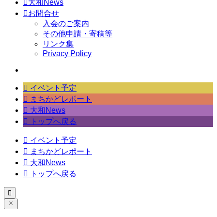

大和News

お問合せ
入会のご案内
その他申請・寄稿等
リンク集
Privacy Policy

イベント予定

まちかどレポート

大和News

トップへ戻る

イベント予定

まちかどレポート

大和News

トップへ戻る
