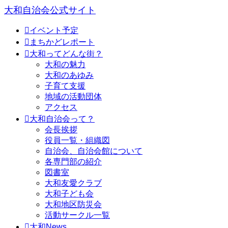
大和自治会公式サイト

イベント予定

まちかどレポート

大和ってどんな街？
大和の魅力
大和のあゆみ
子育て支援
地域の活動団体
アクセス

大和自治会って？
会長挨拶
役員一覧・組織図
自治会、自治会館について
各専門部の紹介
図書室
大和友愛クラブ
大和子ども会
大和地区防災会
活動サークル一覧

大和News