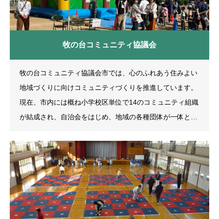
牧の台コミュニティ協議会
牧の台コミュニティ協議会市では、心のふれあう住みよい
地域づくりに向けコミュニティづくりを推進しています。
現在、市内には概ね小学校区単位で14のコミュニティ組織
が結成され、自治会をはじめ、地域の各種団体が一体とな
って体育・文化・環境・福祉・安全・広報などといった各
分野で活発な活動が進められています。 また、これらのコ
ミュニティ組織で「川西市コミュニティ協議会連合会」を
結成し、活動上の情報を交換し合ったり研修会を開催する
など、互いに手を取り合って、より良い地域づくりに取り
組まれています。 第3