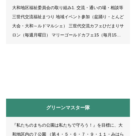
大和地区福祉委員会の取り組み1. 交流・通いの場・相談等
三世代交流福祉まつり 地域イベント参加（盆踊り・とんど
大会・大和～ルドマルシェ） 三世代交流カフェひだまりサ
ロン（毎週月曜日） マリーゴールドカフェ15（毎月15
日） いきいき百歳体操（毎週月曜日） 福祉相談（随時）
手話教室（毎月第1金曜日） 車いすの貸出 車いす体験教室
手作り作品募集・販売 牧の台みどりこども園の支援2. 小
地域
グリーンマスター隊
『私たちのまちの公園は私たちで守ろう！』を目標に、大
和地区内の７公園 （第４・５・６・７・９・１１・みはら