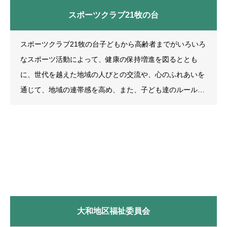
スポーツクラブ21牧の台
スポーツクラブ21牧の台子どもから高齢者までがいろいろ
なスポーツ活動によって、健康の保持増進を図るととも
に、世代を越えた地域の人びとの交流や、心のふれあいを
通じて、地域の連帯感を高め、また、子ども達のルールを
守る精神や、マナーを大切にする心の醸成等青少年の健全
育成を目指し設立された、地域住民の自主運営による「総
合型地域スポーツクラブ」です。 クラブに入会いただきま
すと、クラブが提供する種目や、イベントには、どこにで
も自由に参加することができます。入会要領一般会員(ス
ポーツ21)の場
大和地区福祉委員会