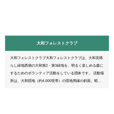
者世帯の方のみを対象とし、成年の親族が同居又は同敷地
内に居住する場合はお申込みいただけません。ただし、ご
病気又はお身体が不自由な方は年齢不問で対象とします。
※大和自治会員のみ、
大和フォレストクラブ
大和フォレストクラブ大和フォレストクラブは、大和見晴
らし緑地西側の大和第2・第3緑地を、明るく楽しめる森に
するためのボランティア活動をしている団体です。 活動場
所は、大和団地（約4,000世帯）の団地周縁の斜面。昭和4
0年代、開発時に未利用地として残され、市に移管された
荒地。その後40年間放置され、鬱蒼とした森と化していた
緑地の一部、約１haを整備するために有志が集まりまし
た。 荒れた森を住民の憩いの場に変えるとともに、子ども