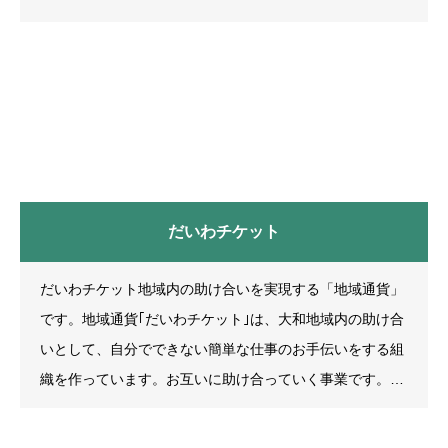
す。 大和地区の諸団体や大勢の有志が力を合わせて飾りつ
けを行い、多彩色の光を放つイルミネーションが夜空を照
らす風景は「大和の冬の風物詩」として定着しています。
これを鑑賞するため遠方からお越しになる方も多数いらっ
しゃいます。(85) 大和“夢なりえ” - YouTube
だいわチケット
だいわチケット地域内の助け合いを実現する「地域通貨」
です。地域通貨｢だいわチケット｣は、大和地域内の助け合
いとして、自分でできない簡単な仕事のお手伝いをする組
織を作っています。お互いに助け合っていく事業です。お
困りのことがありましたら、一度ご相談ください。草引
き･剪定の条件原則として70歳以上の方で1人住まいか高齢