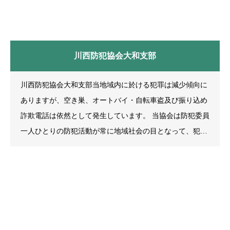
たちの自然教育の場としての機能を持たせるべく活動を開
川西防犯協会大和支部
川西防犯協会大和支部当地域内に於ける犯罪は減少傾向に
ありますが、空き巣、オートバイ・自転車盗及び振り込め
詐欺電話は依然として発生しています。 当協会は防犯委員
一人ひとりの防犯活動が常に地域社会の目となって、犯罪
の予防・減少に貢献し「安全・安心のまちづくり」のた
め、警察や関係機関と連携して活動してまいります。活動
内容事務所川西市大和西4-1-1［大和自治会館内］目的地
域の防犯活動実践体として、地域を犯罪から守り、警察が
行うこれらの活動に協力し明るい社会を作ることを目的と
する。事業